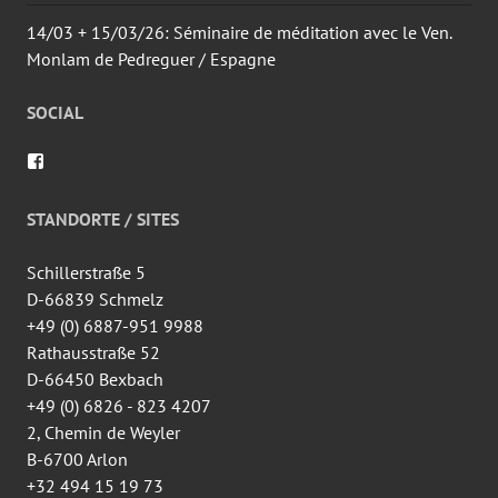
14/03 + 15/03/26: Séminaire de méditation avec le Ven.
Monlam de Pedreguer / Espagne
SOCIAL
Voir
le
profil
de
STANDORTE / SITES
wingtsun.arlon
sur
Facebook
Schillerstraße 5
D-66839 Schmelz
+49 (0) 6887-951 9988
Rathausstraße 52
D-66450 Bexbach
+49 (0) 6826 - 823 4207
2, Chemin de Weyler
B-6700 Arlon
+32 494 15 19 73