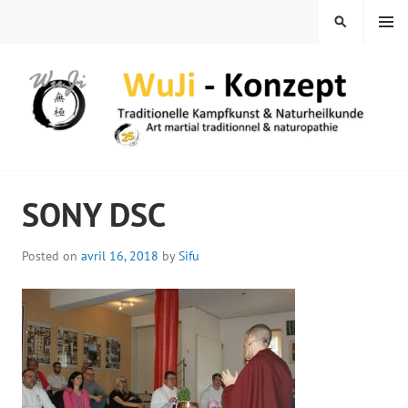
Skip
MENU
SEARCH
to
content
WUJI – ZENTRUM
SONY DSC
Posted on
avril 16, 2018
by
Sifu