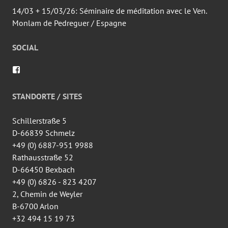
14/03 + 15/03/26: Séminaire de méditation avec le Ven.
Monlam de Pedreguer / Espagne
SOCIAL
Voir
le
profil
de
STANDORTE / SITES
wingtsun.arlon
sur
Facebook
Schillerstraße 5
D-66839 Schmelz
+49 (0) 6887-951 9988
Rathausstraße 52
D-66450 Bexbach
+49 (0) 6826 - 823 4207
2, Chemin de Weyler
B-6700 Arlon
+32 494 15 19 73