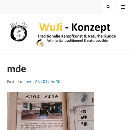
Skip
MENU
SEARCH
to
content
WUJI – ZENTRUM
mde
Posted on
avril 27, 2017
by
Sifu