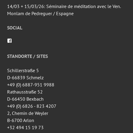
14/03 + 15/03/26: Séminaire de méditation avec le Ven.
Monlam de Pedreguer / Espagne
SOCIAL
Voir
le
profil
de
STANDORTE / SITES
wingtsun.arlon
sur
Facebook
Schillerstraße 5
D-66839 Schmelz
+49 (0) 6887-951 9988
Rathausstraße 52
D-66450 Bexbach
+49 (0) 6826 - 823 4207
2, Chemin de Weyler
B-6700 Arlon
+32 494 15 19 73