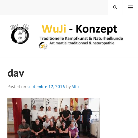
Skip
MENU
SEARCH
to
content
WUJI – ZENTRUM
dav
Posted on
septembre 12, 2016
by
Sifu