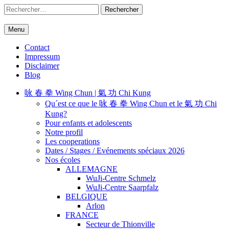
Skip
Rechercher :
to
content
Menu
WuJi – Zentrum
WuJi Konzept
Contact
Impressum
Disclaimer
Blog
咏 春 拳 Wing Chun | 氣 功 Chi Kung
Qu´est ce que le 咏 春 拳 Wing Chun et le 氣 功 Chi
Kung?
Pour enfants et adolescents
Notre profil
Les cooperations
Dates / Stages / Evénements spéciaux 2026
Nos écoles
ALLEMAGNE
WuJi-Centre Schmelz
WuJi-Centre Saarpfalz
BELGIQUE
Arlon
FRANCE
Secteur de Thionville