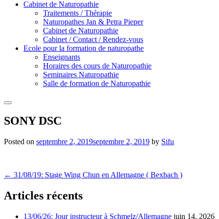
Cabinet de Naturopathie
Traitements / Thérapie
Naturopathes Jan & Petra Pieper
Cabinet de Naturopathie
Cabinet / Contact / Rendez-vous
Ecole pour la formation de naturopathe
Enseignants
Horaires des cours de Naturopathie
Seminaires Naturopathie
Salle de formation de Naturopathie
Search
SONY DSC
Posted on
septembre 2, 2019
septembre 2, 2019
by
Sifu
Post
←
31/08/19: Stage Wing Chun en Allemagne ( Bexbach )
navigation
Articles récents
13/06/26: Jour instructeur à Schmelz/Allemagne
juin 14, 2026