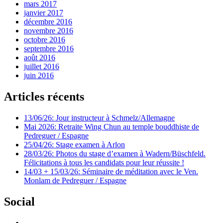
mars 2017
janvier 2017
décembre 2016
novembre 2016
octobre 2016
septembre 2016
août 2016
juillet 2016
juin 2016
Articles récents
13/06/26: Jour instructeur à Schmelz/Allemagne
Mai 2026: Retraite Wing Chun au temple bouddhiste de
Pedreguer / Espagne
25/04/26: Stage examen à Arlon
28/03/26: Photos du stage d’examen à Wadern/Büschfeld.
Félicitations à tous les candidats pour leur réussite !
14/03 + 15/03/26: Séminaire de méditation avec le Ven.
Monlam de Pedreguer / Espagne
Social
Voir