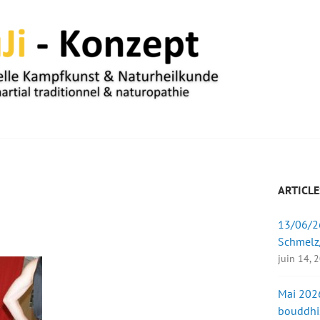
UM
ARTICLE
13/06/26
Schmelz
juin 14, 
Mai 2026
bouddhi