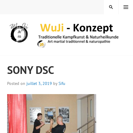
Skip
MENU
SEARCH
to
content
WUJI – ZENTRUM
SONY DSC
Posted on
juillet 3, 2019
by
Sifu