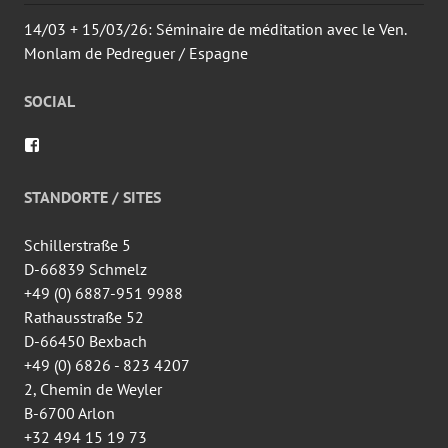
14/03 + 15/03/26: Séminaire de méditation avec le Ven.
Monlam de Pedreguer / Espagne
SOCIAL
Voir
le
profil
de
STANDORTE / SITES
wingtsun.arlon
sur
Facebook
Schillerstraße 5
D-66839 Schmelz
+49 (0) 6887-951 9988
Rathausstraße 52
D-66450 Bexbach
+49 (0) 6826 - 823 4207
2, Chemin de Weyler
B-6700 Arlon
+32 494 15 19 73