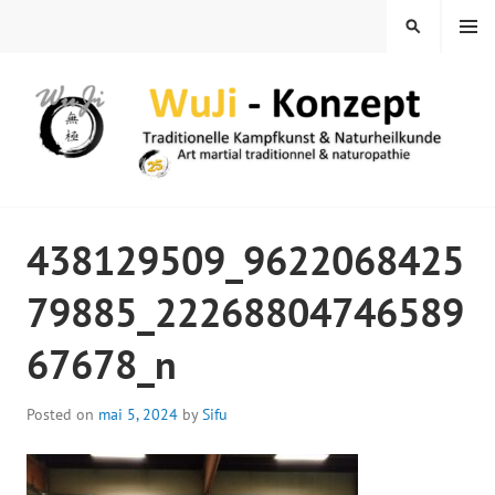
Skip
MENU
SEARCH
to
content
WUJI – ZENTRUM
438129509_9622068425
79885_22268804746589
67678_n
Posted on
mai 5, 2024
by
Sifu