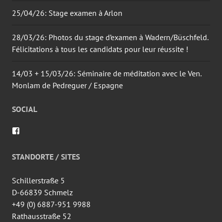
25/04/26: Stage examen à Arlon
28/03/26: Photos du stage d’examen à Wadern/Büschfeld.
Félicitations à tous les candidats pour leur réussite !
14/03 + 15/03/26: Séminaire de méditation avec le Ven.
Monlam de Pedreguer / Espagne
SOCIAL
Voir
le
profil
de
STANDORTE / SITES
wingtsun.arlon
sur
Facebook
Schillerstraße 5
D-66839 Schmelz
+49 (0) 6887-951 9988
Rathausstraße 52