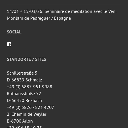
14/03 + 15/03/26: Séminaire de méditation avec le Ven.
Monlam de Pedreguer / Espagne
SOCIAL
Voir
le
profil
de
STANDORTE / SITES
wingtsun.arlon
sur
Facebook
Schillerstraße 5
D-66839 Schmelz
+49 (0) 6887-951 9988
Rathausstraße 52
D-66450 Bexbach
+49 (0) 6826 - 823 4207
2, Chemin de Weyler
B-6700 Arlon
+32 494 15 19 73