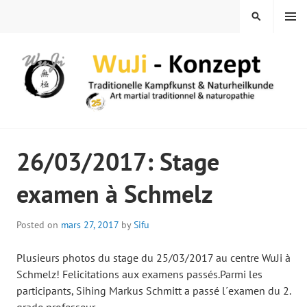
Skip
MENU
SEARCH
to
content
WUJI – ZENTRUM
26/03/2017: Stage
examen à Schmelz
Posted on
mars 27, 2017
by
Sifu
Plusieurs photos du stage du 25/03/2017 au centre WuJi à
Schmelz! Felicitations aux examens passés.Parmi les
participants, Sihing Markus Schmitt a passé l´examen du 2.