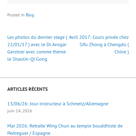
(
(
a
n
o
o
i
e
u
u
l
n
v
v
à
o
Posted in
Blog
r
r
u
u
e
e
n
v
d
d
a
e
a
a
m
l
n
n
i
l
s
s
(
e
Les photos du dernier stage (
Avril 2017: Cours privée chez
Post
u
u
o
f
22/01/17 ) avec le Dr. Ansgar
n
n
u
e
Sifu Zhong à Chengdu (
e
e
v
n
Gerstner avec comme thème
Chine )
navigation
n
n
r
ê
o
o
e
t
le Shaolin-Qi Gong
u
u
d
r
v
v
a
e
e
e
n
)
l
l
s
l
l
u
e
e
n
f
f
e
e
e
n
ARTICLES RÉCENTS
n
n
o
ê
ê
u
t
t
v
13/06/26: Jour instructeur à Schmelz/Allemagne
r
r
e
e
e
l
juin 14, 2026
)
)
l
e
f
e
Mai 2026: Retraite Wing Chun au temple bouddhiste de
n
ê
Pedreguer / Espagne
t