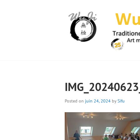
Skip
to
content
WUJI – ZENTR
IMG_20240623
Posted on
juin 24, 2024
by
Sifu