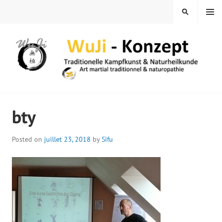
Skip
MENU
SEARCH
to
content
WUJI – ZENTRUM
bty
Posted on
juillet 23, 2018
by
Sifu