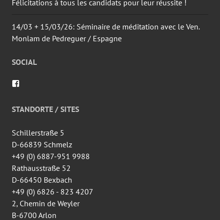
Félicitations à tous les candidats pour leur réussite !
14/03 + 15/03/26: Séminaire de méditation avec le Ven.
Monlam de Pedreguer / Espagne
SOCIAL
Voir
le
profil
de
STANDORTE / SITES
wingtsun.arlon
sur
Facebook
Schillerstraße 5
D-66839 Schmelz
+49 (0) 6887-951 9988
Rathausstraße 52
D-66450 Bexbach
+49 (0) 6826 - 823 4207
2, Chemin de Weyler
B-6700 Arlon