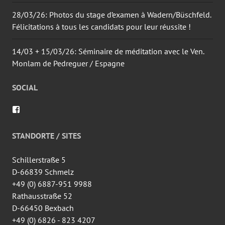
28/03/26: Photos du stage d’examen à Wadern/Büschfeld.
Félicitations à tous les candidats pour leur réussite !
14/03 + 15/03/26: Séminaire de méditation avec le Ven.
Monlam de Pedreguer / Espagne
SOCIAL
Voir
le
profil
de
STANDORTE / SITES
wingtsun.arlon
sur
Facebook
Schillerstraße 5
D-66839 Schmelz
+49 (0) 6887-951 9988
Rathausstraße 52
D-66450 Bexbach
+49 (0) 6826 - 823 4207