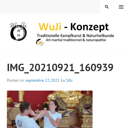
Skip
MENU
SEARCH
to
content
WUJI – ZENTRUM
IMG_20210921_160939
Posted on
septembre 27, 2021
by
Sifu