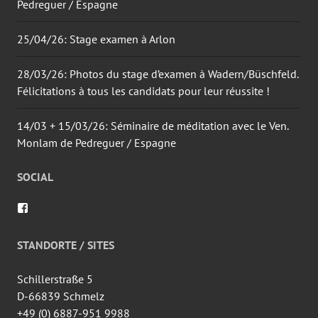
Pedreguer / Espagne
25/04/26: Stage examen à Arlon
28/03/26: Photos du stage d’examen à Wadern/Büschfeld.
Félicitations à tous les candidats pour leur réussite !
14/03 + 15/03/26: Séminaire de méditation avec le Ven.
Monlam de Pedreguer / Espagne
SOCIAL
Voir
le
profil
de
STANDORTE / SITES
wingtsun.arlon
sur
Facebook
Schillerstraße 5
D-66839 Schmelz
+49 (0) 6887-951 9988