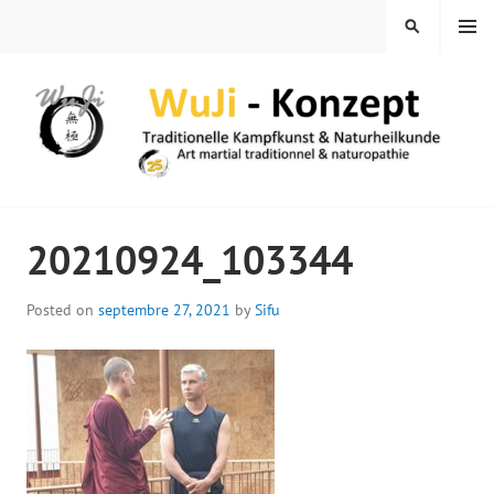
Skip
MENU
SEARCH
to
content
WUJI – ZENTRUM
20210924_103344
Posted on
septembre 27, 2021
by
Sifu