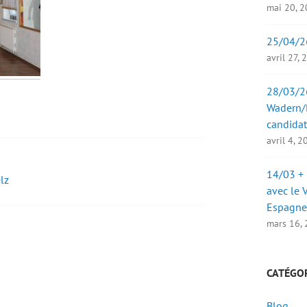
mai 20, 
25/04/2
avril 27,
28/03/26
Wadern/B
candidat
avril 4, 
14/03 + 
lz
avec le 
Espagne
mars 16,
CATÉGO
Blog