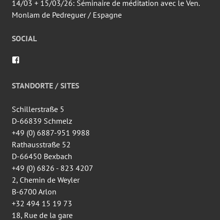
14/03 + 15/03/26: Séminaire de méditation avec le Ven.
Monlam de Pedreguer / Espagne
SOCIAL
Voir
le
profil
de
STANDORTE / SITES
wingtsun.arlon
sur
Facebook
Schillerstraße 5
D-66839 Schmelz
+49 (0) 6887-951 9988
Rathausstraße 52
D-66450 Bexbach
+49 (0) 6826 - 823 4207
2, Chemin de Weyler
B-6700 Arlon
+32 494 15 19 73
18, Rue de la gare