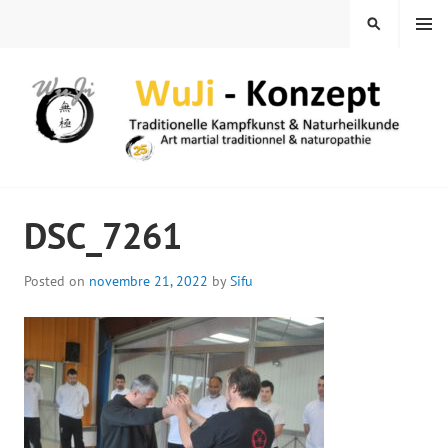
Skip
MENU
SEARCH
to
content
WUJI – ZENTRUM
DSC_7261
Posted on
novembre 21, 2022
by
Sifu