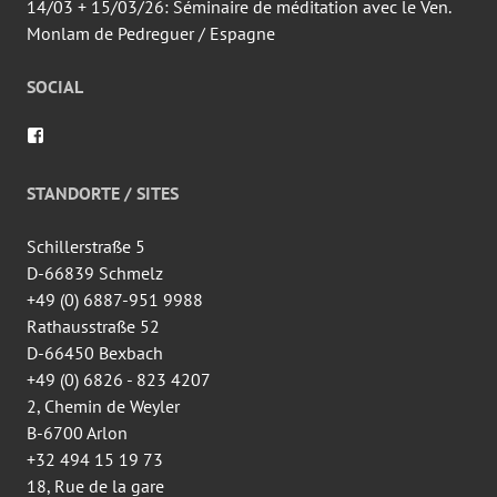
14/03 + 15/03/26: Séminaire de méditation avec le Ven.
Monlam de Pedreguer / Espagne
SOCIAL
Voir
le
profil
de
STANDORTE / SITES
wingtsun.arlon
sur
Facebook
Schillerstraße 5
D-66839 Schmelz
+49 (0) 6887-951 9988
Rathausstraße 52
D-66450 Bexbach
+49 (0) 6826 - 823 4207
2, Chemin de Weyler
B-6700 Arlon
+32 494 15 19 73
18, Rue de la gare