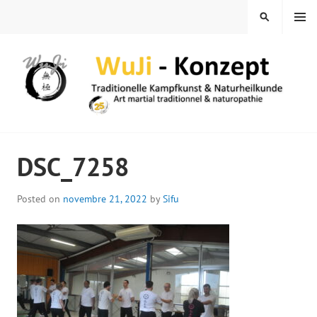
Skip
MENU
SEARCH
to
content
WUJI – ZENTRUM
DSC_7258
Posted on
novembre 21, 2022
by
Sifu