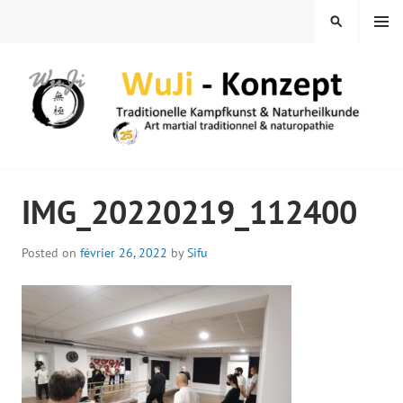
Skip
MENU
SEARCH
to
content
WUJI – ZENTRUM
IMG_20220219_112400
Posted on
février 26, 2022
by
Sifu