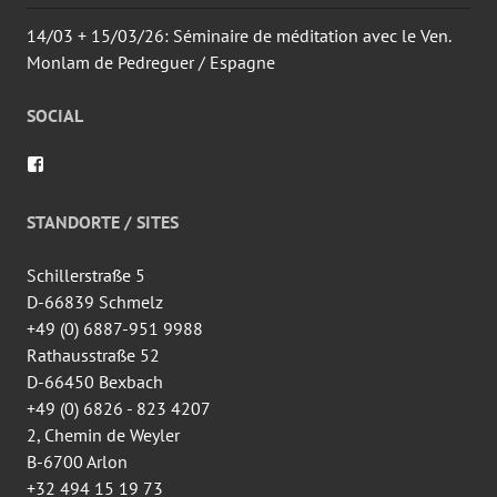
14/03 + 15/03/26: Séminaire de méditation avec le Ven.
Monlam de Pedreguer / Espagne
SOCIAL
Voir
le
profil
de
STANDORTE / SITES
wingtsun.arlon
sur
Facebook
Schillerstraße 5
D-66839 Schmelz
+49 (0) 6887-951 9988
Rathausstraße 52
D-66450 Bexbach
+49 (0) 6826 - 823 4207
2, Chemin de Weyler
B-6700 Arlon
+32 494 15 19 73