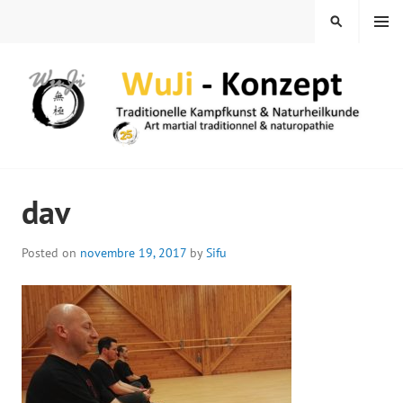
Skip
MENU
SEARCH
to
content
WUJI – ZENTRUM
dav
Posted on
novembre 19, 2017
by
Sifu