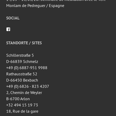
Monlam de Pedreguer / Espagne
SOCIAL
Voir
le
profil
de
STANDORTE / SITES
wingtsun.arlon
sur
Facebook
Schillerstraße 5
D-66839 Schmelz
+49 (0) 6887-951 9988
Rathausstraße 52
D-66450 Bexbach
+49 (0) 6826 - 823 4207
2, Chemin de Weyler
B-6700 Arlon
+32 494 15 19 73
18, Rue de la gare