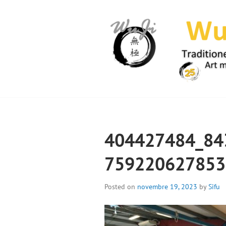
Skip
to
content
WUJI – ZENTR
404427484_84
759220627853
Posted on
novembre 19, 2023
by
Sifu