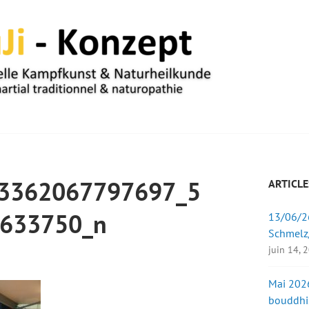
UM
3362067797697_5
ARTICLE
633750_n
13/06/26
Schmelz
juin 14, 
Mai 2026
bouddhi