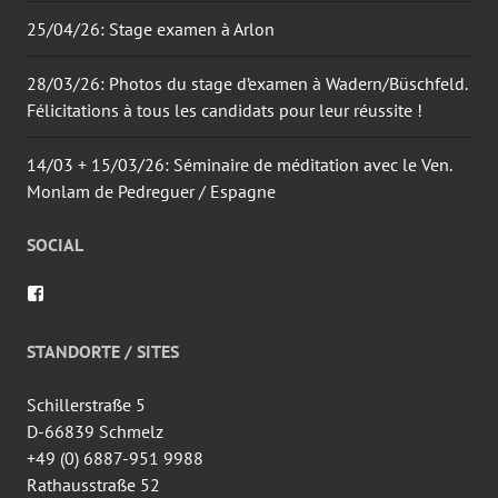
25/04/26: Stage examen à Arlon
28/03/26: Photos du stage d’examen à Wadern/Büschfeld.
Félicitations à tous les candidats pour leur réussite !
14/03 + 15/03/26: Séminaire de méditation avec le Ven.
Monlam de Pedreguer / Espagne
SOCIAL
Voir
le
profil
de
STANDORTE / SITES
wingtsun.arlon
sur
Facebook
Schillerstraße 5
D-66839 Schmelz
+49 (0) 6887-951 9988
Rathausstraße 52