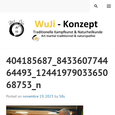
Skip
MENU
SEARCH
to
content
WUJI – ZENTRUM
404185687_8433607744
64493_12441979033650
68753_n
Posted on
novembre 19, 2023
by
Sifu