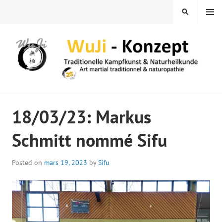
Skip
MENU
SEARCH
to
content
WUJI – ZENTRUM
18/03/23: Markus
Schmitt nommé Sifu
Posted on
mars 19, 2023
by
Sifu