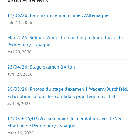
ARTICLES RÉCENTS
f
e
n
ê
13/06/26: Jour instructeur à Schmelz/Allemagne
t
r
juin 14, 2026
e
)
Mai 2026: Retraite Wing Chun au temple bouddhiste de
Pedreguer / Espagne
mai 20, 2026
25/04/26: Stage examen à Arlon
avril 27, 2026
28/03/26: Photos du stage d’examen à Wadern/Büschfeld.
Félicitations à tous les candidats pour leur réussite !
avril 4, 2026
14/03 + 15/03/26: Séminaire de méditation avec le Ven.
Monlam de Pedreguer / Espagne
mars 16, 2026