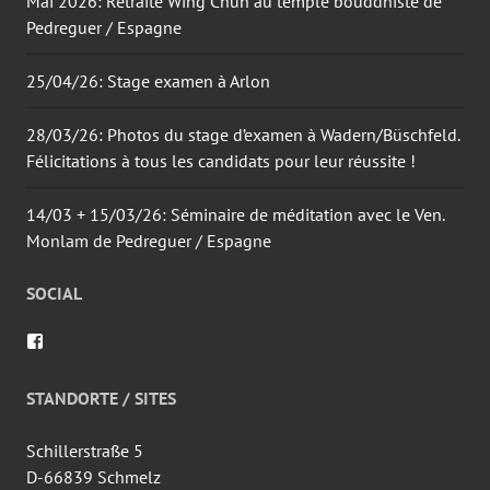
Mai 2026: Retraite Wing Chun au temple bouddhiste de
Pedreguer / Espagne
25/04/26: Stage examen à Arlon
28/03/26: Photos du stage d’examen à Wadern/Büschfeld.
Félicitations à tous les candidats pour leur réussite !
14/03 + 15/03/26: Séminaire de méditation avec le Ven.
Monlam de Pedreguer / Espagne
SOCIAL
Voir
le
profil
de
STANDORTE / SITES
wingtsun.arlon
sur
Facebook
Schillerstraße 5
D-66839 Schmelz