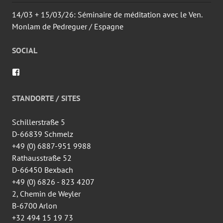
14/03 + 15/03/26: Séminaire de méditation avec le Ven.
Monlam de Pedreguer / Espagne
SOCIAL
Voir
le
profil
de
STANDORTE / SITES
wingtsun.arlon
sur
Facebook
Schillerstraße 5
D-66839 Schmelz
+49 (0) 6887-951 9988
Rathausstraße 52
D-66450 Bexbach
+49 (0) 6826 - 823 4207
2, Chemin de Weyler
B-6700 Arlon
+32 494 15 19 73