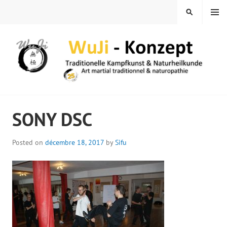
Skip
MENU
SEARCH
to
content
WUJI – ZENTRUM
SONY DSC
Posted on
décembre 18, 2017
by
Sifu