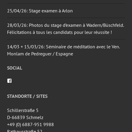
25/04/26: Stage examen à Arlon
28/03/26: Photos du stage d’examen à Wadern/Büschfeld.
Félicitations à tous les candidats pour leur réussite !
14/03 + 15/03/26: Séminaire de méditation avec le Ven.
Monlam de Pedreguer / Espagne
SOCIAL
Voir
le
profil
de
STANDORTE / SITES
wingtsun.arlon
sur
Facebook
Schillerstraße 5
D-66839 Schmelz
+49 (0) 6887-951 9988
Rathausstraße 52