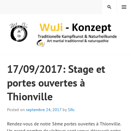
Skip
MENU
SEARCH
to
content
WUJI – ZENTRUM
17/09/2017: Stage et
portes ouvertes à
Thionville
Posted on
septembre 24, 2017
by
Sifu
Rendez-vous de notre 3ème portes ouvertes à Thionville.
Un grand nombre de visiteurs sont venus découvrir notre