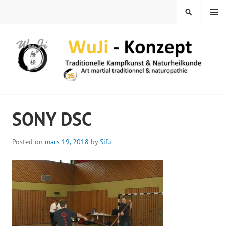
Skip
MENU
SEARCH
to
content
WUJI – ZENTRUM
SONY DSC
Posted on
mars 19, 2018
by
Sifu