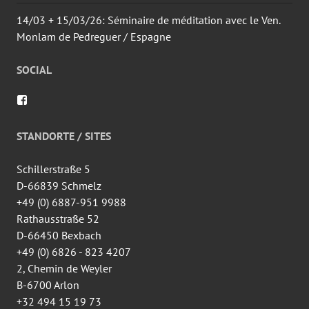
14/03 + 15/03/26: Séminaire de méditation avec le Ven.
Monlam de Pedreguer / Espagne
SOCIAL
Voir
le
profil
de
STANDORTE / SITES
wingtsun.arlon
sur
Facebook
Schillerstraße 5
D-66839 Schmelz
+49 (0) 6887-951 9988
Rathausstraße 52
D-66450 Bexbach
+49 (0) 6826 - 823 4207
2, Chemin de Weyler
B-6700 Arlon
+32 494 15 19 73