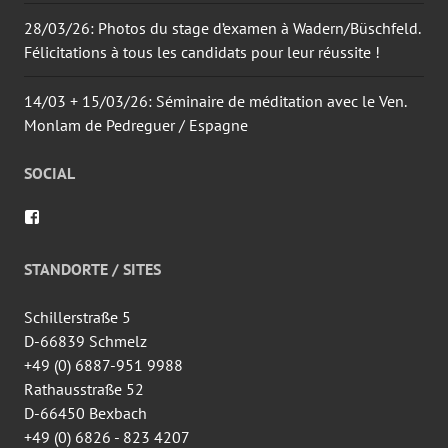
28/03/26: Photos du stage d’examen à Wadern/Büschfeld.
Félicitations à tous les candidats pour leur réussite !
14/03 + 15/03/26: Séminaire de méditation avec le Ven.
Monlam de Pedreguer / Espagne
SOCIAL
Voir
le
profil
de
STANDORTE / SITES
wingtsun.arlon
sur
Facebook
Schillerstraße 5
D-66839 Schmelz
+49 (0) 6887-951 9988
Rathausstraße 52
D-66450 Bexbach
+49 (0) 6826 - 823 4207