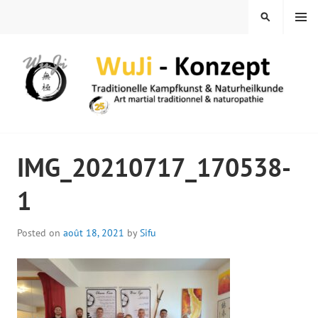
Skip
MENU
SEARCH
to
content
WUJI – ZENTRUM
IMG_20210717_170538-
1
Posted on
août 18, 2021
by
Sifu