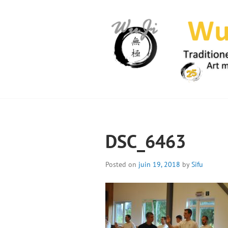
Skip
to
content
WUJI – ZENTR
DSC_6463
Posted on
juin 19, 2018
by
Sifu