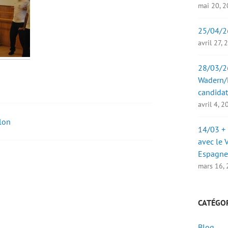
mai 20, 
25/04/2
avril 27,
28/03/26
Wadern/B
candidat
avril 4, 
lon
14/03 + 
avec le 
Espagne
mars 16,
CATÉGO
Blog