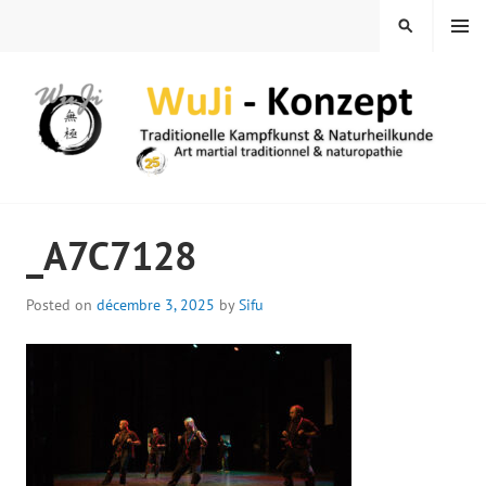
Skip
MENU
SEARCH
to
content
WUJI – ZENTRUM
_A7C7128
Posted on
décembre 3, 2025
by
Sifu