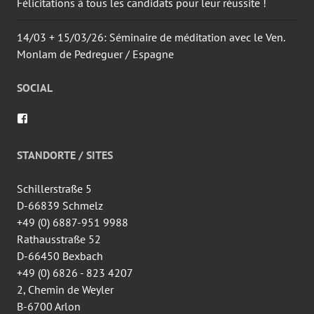
Félicitations à tous les candidats pour leur réussite !
14/03 + 15/03/26: Séminaire de méditation avec le Ven.
Monlam de Pedreguer / Espagne
SOCIAL
Voir
le
profil
de
STANDORTE / SITES
wingtsun.arlon
sur
Facebook
Schillerstraße 5
D-66839 Schmelz
+49 (0) 6887-951 9988
Rathausstraße 52
D-66450 Bexbach
+49 (0) 6826 - 823 4207
2, Chemin de Weyler
B-6700 Arlon