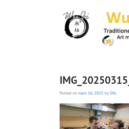
Skip
to
content
WUJI – ZENTR
IMG_20250315
Posted on
mars 16, 2025
by
Sifu