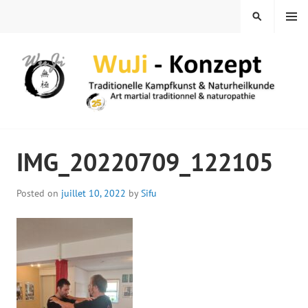
Skip
MENU
SEARCH
to
content
WUJI – ZENTRUM
IMG_20220709_122105
Posted on
juillet 10, 2022
by
Sifu