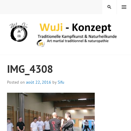
Skip
MENU
SEARCH
to
content
WUJI – ZENTRUM
IMG_4308
Posted on
août 22, 2016
by
Sifu