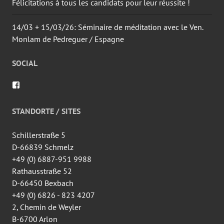
Félicitations à tous les candidats pour leur réussite !
14/03 + 15/03/26: Séminaire de méditation avec le Ven.
Monlam de Pedreguer / Espagne
SOCIAL
Voir
le
profil
de
STANDORTE / SITES
wingtsun.arlon
sur
Facebook
Schillerstraße 5
D-66839 Schmelz
+49 (0) 6887-951 9988
Rathausstraße 52
D-66450 Bexbach
+49 (0) 6826 - 823 4207
2, Chemin de Weyler
B-6700 Arlon