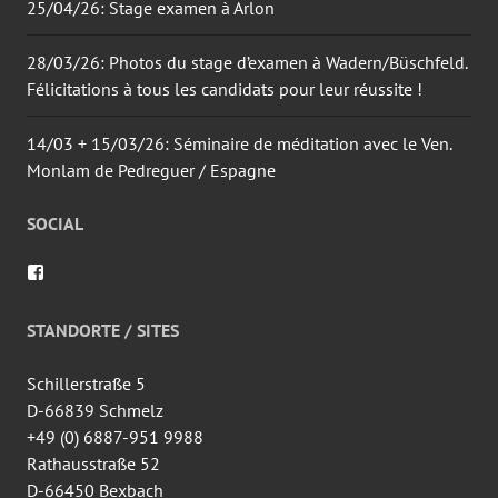
25/04/26: Stage examen à Arlon
28/03/26: Photos du stage d’examen à Wadern/Büschfeld.
Félicitations à tous les candidats pour leur réussite !
14/03 + 15/03/26: Séminaire de méditation avec le Ven.
Monlam de Pedreguer / Espagne
SOCIAL
Voir
le
profil
de
STANDORTE / SITES
wingtsun.arlon
sur
Facebook
Schillerstraße 5
D-66839 Schmelz
+49 (0) 6887-951 9988
Rathausstraße 52
D-66450 Bexbach