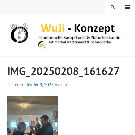
Skip
MENU
SEARCH
to
content
WUJI – ZENTRUM
IMG_20250208_161627
Posted on
février 9, 2025
by
Sifu