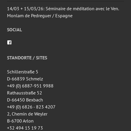
14/03 + 15/03/26: Séminaire de méditation avec le Ven.
Monlam de Pedreguer / Espagne
SOCIAL
Voir
le
profil
de
STANDORTE / SITES
wingtsun.arlon
sur
Facebook
Schillerstraße 5
D-66839 Schmelz
+49 (0) 6887-951 9988
Rathausstraße 52
D-66450 Bexbach
+49 (0) 6826 - 823 4207
2, Chemin de Weyler
B-6700 Arlon
+32 494 15 19 73