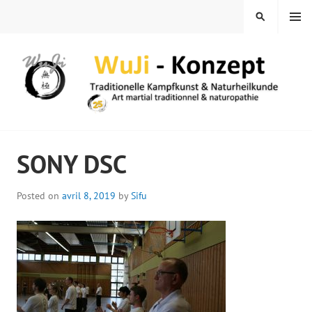
Skip
MENU
SEARCH
to
content
WUJI – ZENTRUM
SONY DSC
Posted on
avril 8, 2019
by
Sifu