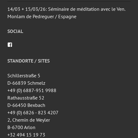
14/03 + 15/03/26: Séminaire de méditation avec le Ven.
Monlam de Pedreguer / Espagne
SOCIAL
Voir
le
profil
de
STANDORTE / SITES
wingtsun.arlon
sur
Facebook
Schillerstraße 5
D-66839 Schmelz
+49 (0) 6887-951 9988
Rathausstraße 52
D-66450 Bexbach
+49 (0) 6826 - 823 4207
2, Chemin de Weyler
B-6700 Arlon
+32 494 15 19 73