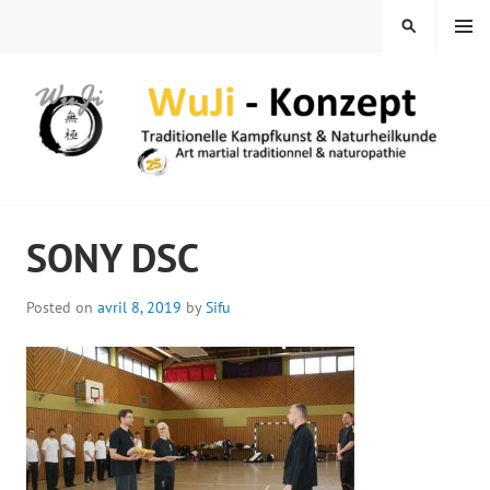
Skip
MENU
SEARCH
to
content
WUJI – ZENTRUM
SONY DSC
Posted on
avril 8, 2019
by
Sifu