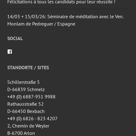
Félicitations à tous les candidats pour leur réussite !
14/03 + 15/03/26: Séminaire de méditation avec le Ven.
Monlam de Pedreguer / Espagne
SOCIAL
Voir
le
profil
de
STANDORTE / SITES
wingtsun.arlon
sur
Facebook
Schillerstraße 5
D-66839 Schmelz
+49 (0) 6887-951 9988
Rathausstraße 52
D-66450 Bexbach
+49 (0) 6826 - 823 4207
2, Chemin de Weyler
B-6700 Arlon