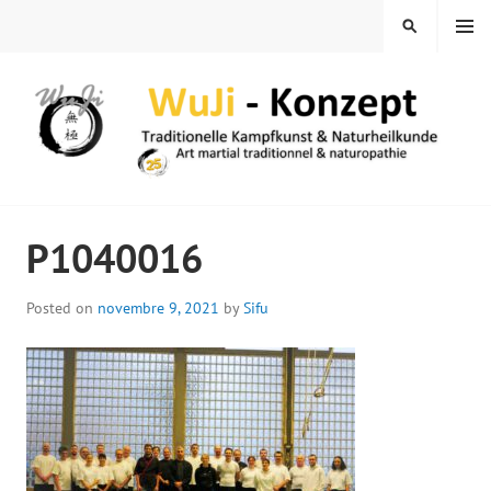
Skip
MENU
SEARCH
to
content
WUJI – ZENTRUM
P1040016
Posted on
novembre 9, 2021
by
Sifu