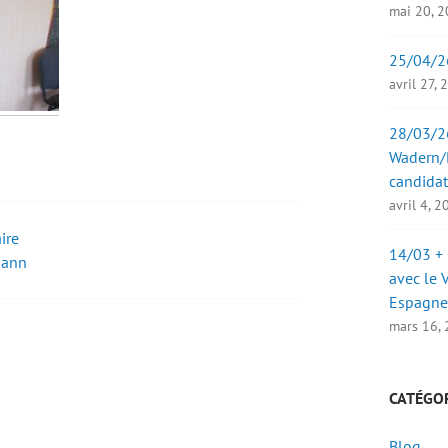
mai 20, 
25/04/2
avril 27,
28/03/26
Wadern/B
candidat
avril 4, 
ire
14/03 + 
mann
avec le 
Espagne
mars 16,
CATÉGO
Blog