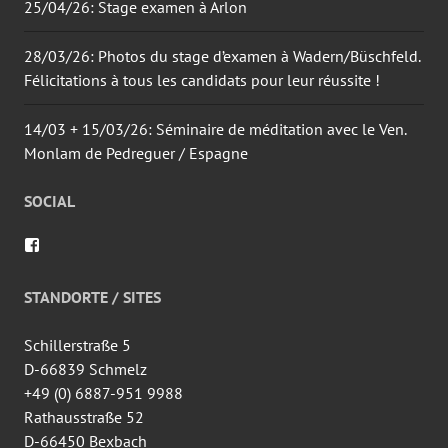
25/04/26: Stage examen à Arlon
28/03/26: Photos du stage d’examen à Wadern/Büschfeld.
Félicitations à tous les candidats pour leur réussite !
14/03 + 15/03/26: Séminaire de méditation avec le Ven.
Monlam de Pedreguer / Espagne
SOCIAL
Voir
le
profil
de
STANDORTE / SITES
wingtsun.arlon
sur
Facebook
Schillerstraße 5
D-66839 Schmelz
+49 (0) 6887-951 9988
Rathausstraße 52
D-66450 Bexbach