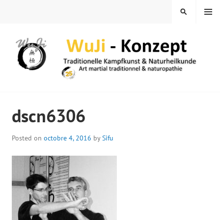
Skip
MENU
SEARCH
to
content
WUJI – ZENTRUM
dscn6306
Posted on
octobre 4, 2016
by
Sifu