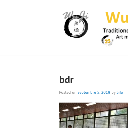
Skip
to
content
WUJI – ZENTR
bdr
Posted on
septembre 5, 2018
by
Sifu