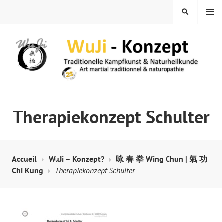
Skip
MENU
SEARCH
to
content
WUJI – ZENTRUM
Therapiekonzept Schulter
Accueil
WuJi – Konzept?
咏 春 拳 Wing Chun | 氣 功
Chi Kung
Therapiekonzept Schulter