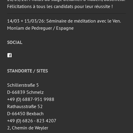
Félicitations à tous les candidats pour leur réussite !
14/03 + 15/03/26: Séminaire de méditation avec le Ven.
Monlam de Pedreguer / Espagne
SOCIAL
Voir
le
profil
de
STANDORTE / SITES
wingtsun.arlon
sur
Facebook
Schillerstraße 5
D-66839 Schmelz
+49 (0) 6887-951 9988
Rathausstraße 52
D-66450 Bexbach
+49 (0) 6826 - 823 4207
2, Chemin de Weyler