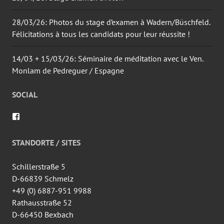
28/03/26: Photos du stage d’examen à Wadern/Büschfeld.
Félicitations à tous les candidats pour leur réussite !
14/03 + 15/03/26: Séminaire de méditation avec le Ven.
Monlam de Pedreguer / Espagne
SOCIAL
Voir
le
profil
de
STANDORTE / SITES
wingtsun.arlon
sur
Facebook
Schillerstraße 5
D-66839 Schmelz
+49 (0) 6887-951 9988
Rathausstraße 52
D-66450 Bexbach