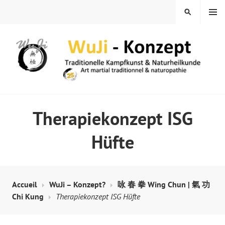
Skip
MENU
SEARCH
to
content
WUJI – ZENTRUM
Therapiekonzept ISG
Hüfte
Accueil
WuJi – Konzept?
咏 春 拳 Wing Chun | 氣 功
Chi Kung
Therapiekonzept ISG Hüfte