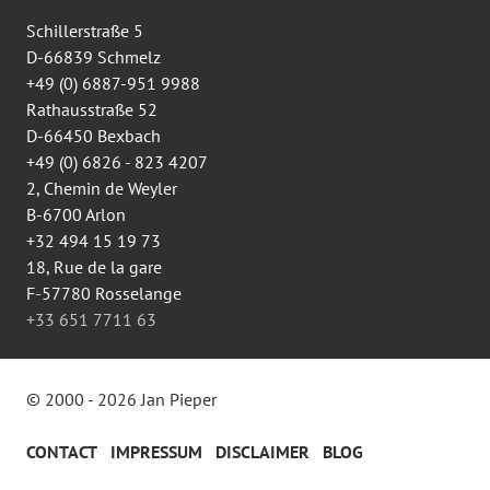
sur
Facebook
Schillerstraße 5
D-66839 Schmelz
+49 (0) 6887-951 9988
Rathausstraße 52
D-66450 Bexbach
+49 (0) 6826 - 823 4207
2, Chemin de Weyler
B-6700 Arlon
+32 494 15 19 73
18, Rue de la gare
F-57780 Rosselange
+33 651 7711 63
© 2000 - 2026 Jan Pieper
CONTACT
IMPRESSUM
DISCLAIMER
BLOG