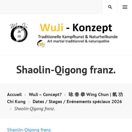
Skip
MENU
SEARCH
to
content
WUJI – ZENTRUM
Shaolin-Qigong franz.
Accueil
WuJi – Concept?
咏 春 拳 Wing Chun | 氣 功
Chi Kung
Dates / Stages / Evénements spéciaux 2026
Shaolin-Qigong franz.
Shaolin-Qigong franz.