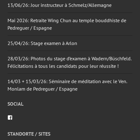
13/06/26: Jour instructeur à Schmelz/Allemagne
Mai 2026: Retraite Wing Chun au temple bouddhiste de
Pedreguer / Espagne
25/04/26: Stage examen à Arlon
28/03/26: Photos du stage d’examen à Wadern/Büschfeld.
Félicitations à tous les candidats pour leur réussite !
14/03 + 15/03/26: Séminaire de méditation avec le Ven.
Monlam de Pedreguer / Espagne
SOCIAL
Voir
le
profil
de
STANDORTE / SITES
wingtsun.arlon