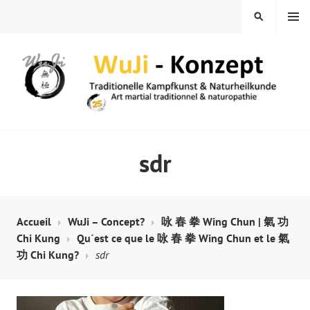
Skip
MENU
SEARCH
to
content
WUJI – ZENTRUM
sdr
Accueil
WuJi – Concept?
咏 春 拳 Wing Chun | 氣 功
Chi Kung
Qu´est ce que le 咏 春 拳 Wing Chun et le 氣
功 Chi Kung?
sdr