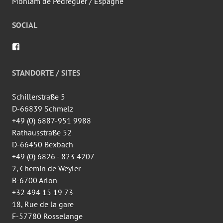
Monlam de Pedreguer / Espagne
SOCIAL
Voir
le
profil
de
STANDORTE / SITES
wingtsun.arlon
sur
Facebook
Schillerstraße 5
D-66839 Schmelz
+49 (0) 6887-951 9988
Rathausstraße 52
D-66450 Bexbach
+49 (0) 6826 - 823 4207
2, Chemin de Weyler
B-6700 Arlon
+32 494 15 19 73
18, Rue de la gare
F-57780 Rosselange