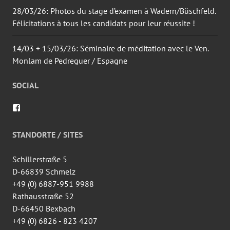
28/03/26: Photos du stage d’examen à Wadern/Büschfeld.
Félicitations à tous les candidats pour leur réussite !
14/03 + 15/03/26: Séminaire de méditation avec le Ven.
Monlam de Pedreguer / Espagne
SOCIAL
Voir
le
profil
de
STANDORTE / SITES
wingtsun.arlon
sur
Facebook
Schillerstraße 5
D-66839 Schmelz
+49 (0) 6887-951 9988
Rathausstraße 52
D-66450 Bexbach
+49 (0) 6826 - 823 4207