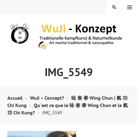
Skip
MENU
SEARCH
to
content
WUJI – ZENTRUM
IMG_5549
Accueil
WuJi – Concept?
咏 春 拳 Wing Chun | 氣 功
Chi Kung
Qu´est ce que le 咏 春 拳 Wing Chun et le 氣
功 Chi Kung?
IMG_5549