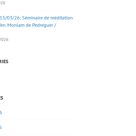
2026
15/03/26: Séminaire de méditation
Ven. Monlam de Pedreguer /
 2026
RIES
ES
6
6