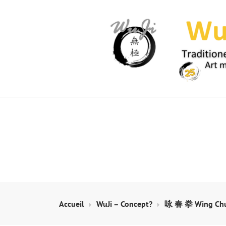
Skip
to
content
WUJI – ZENTR
Accueil
WuJi – Concept?
咏 春 拳 Wing Chu