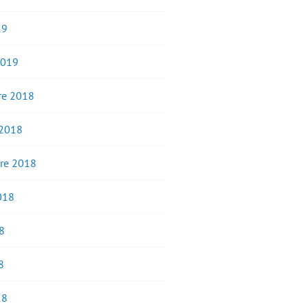
19
2019
e 2018
 2018
re 2018
2018
8
8
18