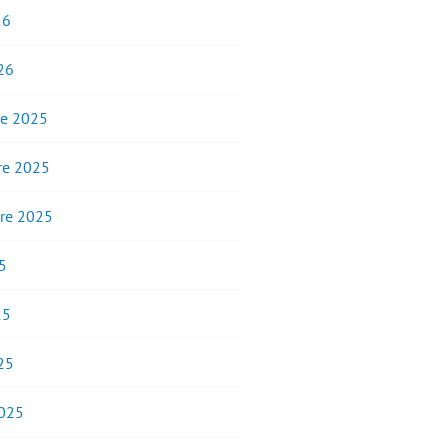
26
26
e 2025
e 2025
re 2025
5
25
25
2025