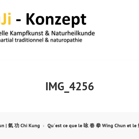
UM
IMG_4256
n | 氣 功 Chi Kung
Qu´est ce que le 咏 春 拳 Wing Chun et le