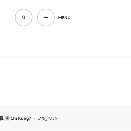
MENU
SEARCH
 氣 功 Chi Kung?
IMG_4256