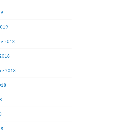
19
2019
e 2018
 2018
re 2018
2018
8
8
18