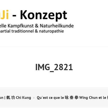
UM
IMG_2821
n | 氣 功 Chi Kung
Qu´est ce que le 咏 春 拳 Wing Chun et le