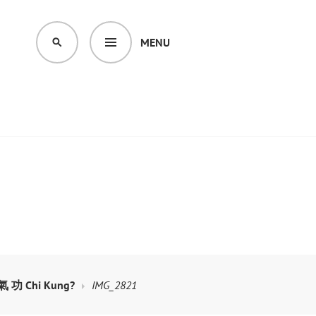
MENU
SEARCH
 氣 功 Chi Kung?
IMG_2821