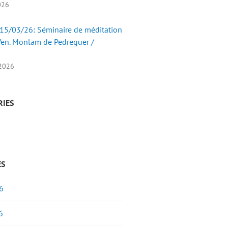
2026
15/03/26: Séminaire de méditation
Ven. Monlam de Pedreguer /
 2026
RIES
ES
6
6