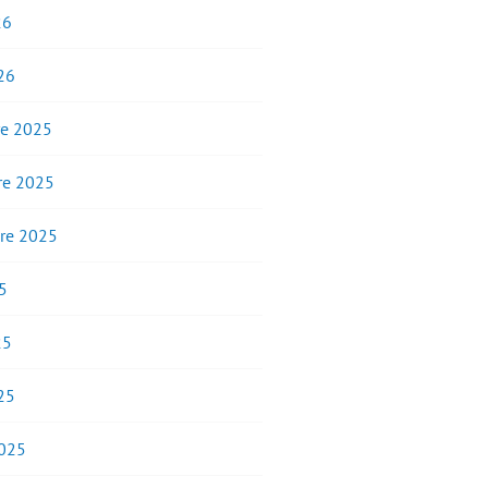
26
26
e 2025
e 2025
re 2025
5
25
25
2025