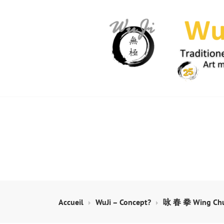
Skip
to
content
WUJI – ZENTR
Accueil
WuJi – Concept?
咏 春 拳 Wing Chu