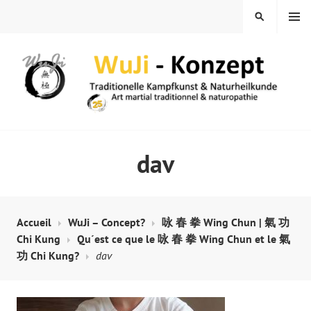
Skip
MENU
SEARCH
to
content
WUJI – ZENTRUM
dav
Accueil
WuJi – Concept?
咏 春 拳 Wing Chun | 氣 功
Chi Kung
Qu´est ce que le 咏 春 拳 Wing Chun et le 氣
功 Chi Kung?
dav