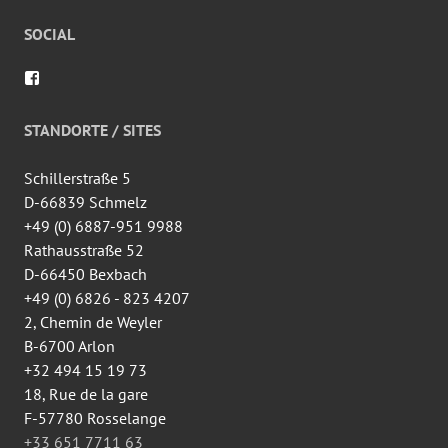
SOCIAL
Voir
le
profil
de
STANDORTE / SITES
wingtsun.arlon
sur
Facebook
Schillerstraße 5
D-66839 Schmelz
+49 (0) 6887-951 9988
Rathausstraße 52
D-66450 Bexbach
+49 (0) 6826 - 823 4207
2, Chemin de Weyler
B-6700 Arlon
+32 494 15 19 73
18, Rue de la gare
F-57780 Rosselange
+33 651 7711 63