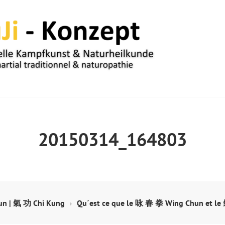
UM
20150314_164803
n | 氣 功 Chi Kung
Qu´est ce que le 咏 春 拳 Wing Chun et le