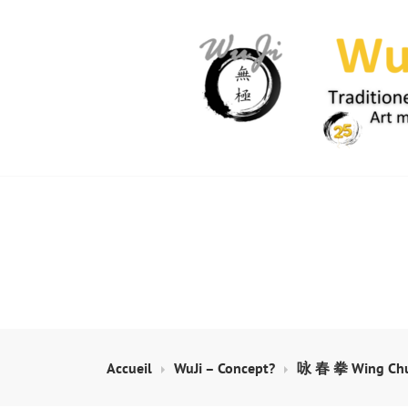
Skip
to
content
WUJI – ZENTR
Accueil
WuJi – Concept?
咏 春 拳 Wing Chu