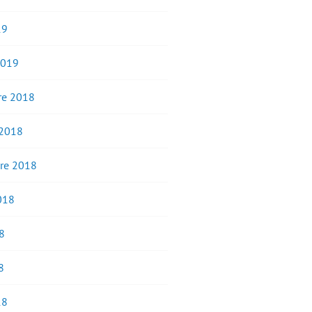
19
2019
e 2018
 2018
re 2018
2018
8
8
18