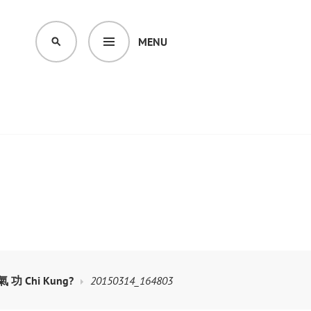
MENU
SEARCH
 氣 功 Chi Kung?
20150314_164803