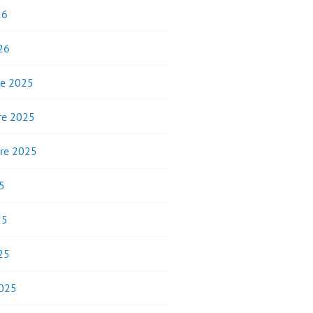
26
26
e 2025
e 2025
re 2025
5
25
25
2025