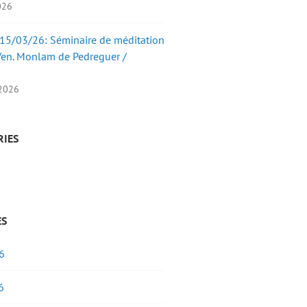
2026
15/03/26: Séminaire de méditation
Ven. Monlam de Pedreguer /
 2026
RIES
ES
6
6