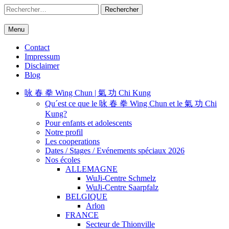
Skip
Rechercher :
to
content
Menu
WuJi – Zentrum
WuJi Konzept
Contact
Impressum
Disclaimer
Blog
咏 春 拳 Wing Chun | 氣 功 Chi Kung
Qu´est ce que le 咏 春 拳 Wing Chun et le 氣 功 Chi
Kung?
Pour enfants et adolescents
Notre profil
Les cooperations
Dates / Stages / Evénements spéciaux 2026
Nos écoles
ALLEMAGNE
WuJi-Centre Schmelz
WuJi-Centre Saarpfalz
BELGIQUE
Arlon
FRANCE
Secteur de Thionville