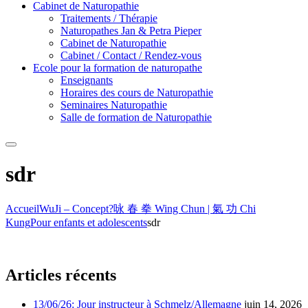
Cabinet de Naturopathie
Traitements / Thérapie
Naturopathes Jan & Petra Pieper
Cabinet de Naturopathie
Cabinet / Contact / Rendez-vous
Ecole pour la formation de naturopathe
Enseignants
Horaires des cours de Naturopathie
Seminaires Naturopathie
Salle de formation de Naturopathie
Search
sdr
Accueil
WuJi – Concept?
咏 春 拳 Wing Chun | 氣 功 Chi
Kung
Pour enfants et adolescents
sdr
Articles récents
13/06/26: Jour instructeur à Schmelz/Allemagne
juin 14, 2026