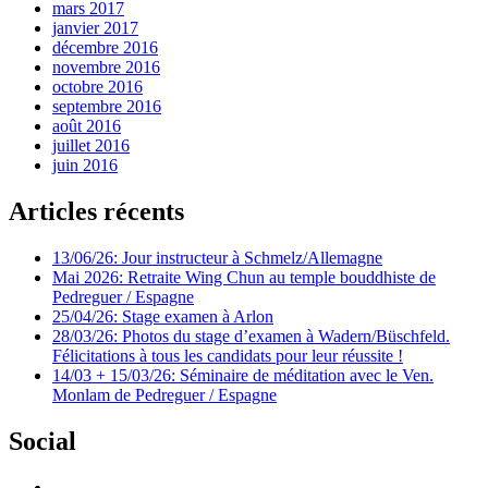
mars 2017
janvier 2017
décembre 2016
novembre 2016
octobre 2016
septembre 2016
août 2016
juillet 2016
juin 2016
Articles récents
13/06/26: Jour instructeur à Schmelz/Allemagne
Mai 2026: Retraite Wing Chun au temple bouddhiste de
Pedreguer / Espagne
25/04/26: Stage examen à Arlon
28/03/26: Photos du stage d’examen à Wadern/Büschfeld.
Félicitations à tous les candidats pour leur réussite !
14/03 + 15/03/26: Séminaire de méditation avec le Ven.
Monlam de Pedreguer / Espagne
Social
Voir