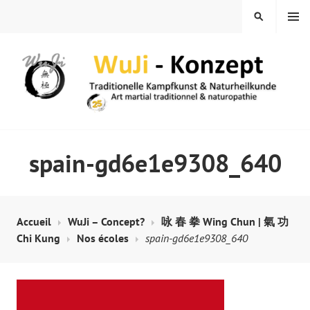
Skip
MENU
SEARCH
to
content
WUJI – ZENTRUM
spain-gd6e1e9308_640
Accueil
WuJi – Concept?
咏 春 拳 Wing Chun | 氣 功
Chi Kung
Nos écoles
spain-gd6e1e9308_640