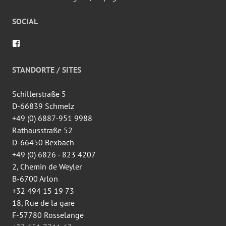
SOCIAL
Voir
le
profil
de
STANDORTE / SITES
wingtsun.arlon
sur
Facebook
Schillerstraße 5
D-66839 Schmelz
+49 (0) 6887-951 9988
Rathausstraße 52
D-66450 Bexbach
+49 (0) 6826 - 823 4207
2, Chemin de Weyler
B-6700 Arlon
+32 494 15 19 73
18, Rue de la gare
F-57780 Rosselange