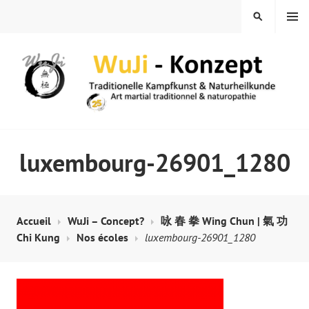
Skip
MENU
SEARCH
to
content
WUJI – ZENTRUM
luxembourg-26901_1280
Accueil
WuJi – Concept?
咏 春 拳 Wing Chun | 氣 功
Chi Kung
Nos écoles
luxembourg-26901_1280