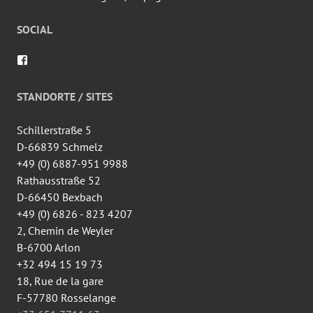
SOCIAL
Voir
le
profil
de
STANDORTE / SITES
wingtsun.arlon
sur
Facebook
Schillerstraße 5
D-66839 Schmelz
+49 (0) 6887-951 9988
Rathausstraße 52
D-66450 Bexbach
+49 (0) 6826 - 823 4207
2, Chemin de Weyler
B-6700 Arlon
+32 494 15 19 73
18, Rue de la gare
F-57780 Rosselange