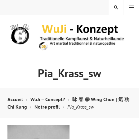
Skip
MENU
SEARCH
to
content
WUJI – ZENTRUM
Pia_Krass_sw
Accueil
WuJi – Concept?
咏 春 拳 Wing Chun | 氣 功
Chi Kung
Notre profil
Pia_Krass_sw