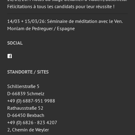
Félicitations à tous les candidats pour leur réussite !
14/03 + 15/03/26: Séminaire de méditation avec le Ven.
Monlam de Pedreguer / Espagne
SOCIAL
Voir
le
profil
de
STANDORTE / SITES
wingtsun.arlon
sur
Facebook
Schillerstraße 5
D-66839 Schmelz
+49 (0) 6887-951 9988
Rathausstraße 52
D-66450 Bexbach
+49 (0) 6826 - 823 4207
2, Chemin de Weyler