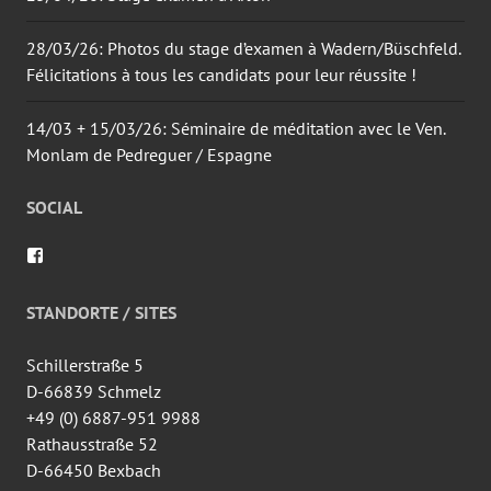
28/03/26: Photos du stage d’examen à Wadern/Büschfeld.
Félicitations à tous les candidats pour leur réussite !
14/03 + 15/03/26: Séminaire de méditation avec le Ven.
Monlam de Pedreguer / Espagne
SOCIAL
Voir
le
profil
de
STANDORTE / SITES
wingtsun.arlon
sur
Facebook
Schillerstraße 5
D-66839 Schmelz
+49 (0) 6887-951 9988
Rathausstraße 52
D-66450 Bexbach