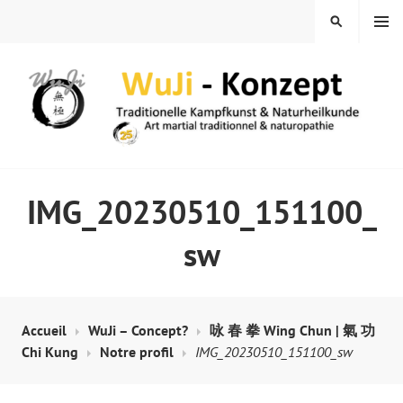
Skip
MENU
SEARCH
to
content
WUJI – ZENTRUM
IMG_20230510_151100_
sw
Accueil
WuJi – Concept?
咏 春 拳 Wing Chun | 氣 功
Chi Kung
Notre profil
IMG_20230510_151100_sw